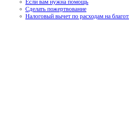
Если вам нужна помощь
Сделать пожертвование
Налоговый вычет по расходам на благо
«Земля принадлежит детя
умираем, они горят н
огни - пламя творчества
и я бы сказал, 
«Не забывай, что самые
его встречи с детьми. О
- мы никогда не мо