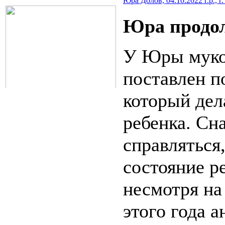
Юра Долов, 04.10.2022 г.р., г
Юра продол
У Юры муко
поставлен п
который дел
ребенка. Сн
справлятьс
состояние р
несмотря на
этого года 