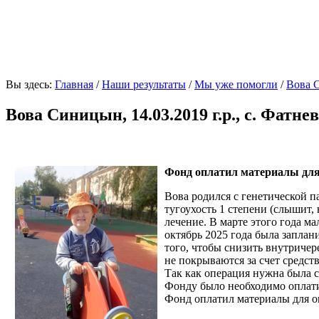
«Ну что в ребенке может быть интересного: мало жил
Вы здесь:
Главная
/
Наши результаты
/
Мы уже помогли
/
Вова С
Вова Синицын, 14.03.2019 г.р., с. Фатне
Фонд оплатил материалы для
Вова родился с генетической п
тугоухость 1 степени (слышит, 
лечение. В марте этого года м
октябрь 2025 года была запла
того, чтобы снизить внутричер
не покрываются за счет средст
Так как операция нужна была 
Фонду было необходимо оплати
Фонд оплатил материалы для 