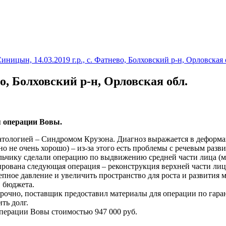
, мало видел, мало понимает. Потому что всякий забывает, ка
«В мире нет ничего, 
иницын, 14.03.2019 г.р., с. Фатнево, Болховский р-н, Орловская 
во, Болховский р-н, Орловская обл.
 операции Вовы.
атологией – Синдромом Крузона. Диагноз выражается в деформац
но не очень хорошо) – из-за этого есть проблемы с речевым разв
альчику сделали операцию по выдвижению средней части лица (
нирована следующая операция – реконструкция верхне
й части лиц
епное давление и увеличить пространство для роста и развития 
в бюджета.
срочно, поставщик предоставил материалы для операции по гар
ть долг.
операции Вовы стоимостью
947 000 руб.