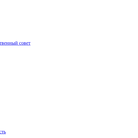
твенный совет
сть