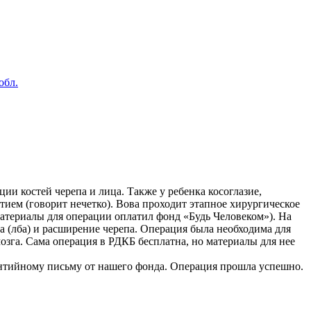
Януш Корчак
ким он был в детстве и думает, что только теперь поумнел…»
что было бы создано дурно. Просто не все наполнено любовью…»
обл.
ии костей черепа и лица. Также у ребенка косоглазие,
итием (говорит нечетко)
. Вова проходит этапное хирургическое
материалы для операции оплатил фонд «Будь Человеком»). На
а (лба) и расширение черепа. Операция была необходима для
мозга. Сама операция в РДКБ бесплатна, но материалы для нее
антийному письму от нашего фонда. Операция прошла успешно.