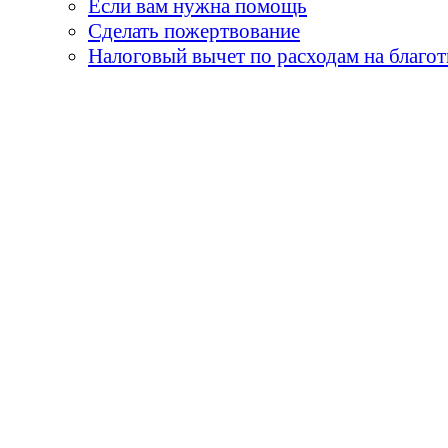
Если вам нужна помощь
Сделать пожертвование
Налоговый вычет по расходам на благо
«Земля принадлежит детя
умираем, они горят н
огни - пламя творчества
и я бы сказал, 
«Не забывай, что самые
его встречи с детьми. О
- мы никогда не мо