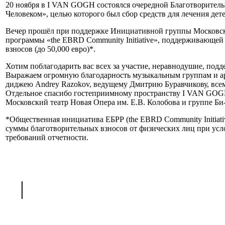
20 ноября в I VAN GOGH состоялся очередной Благотворител
Человеком», целью которого был сбор средств для лечения 
Вечер прошёл при поддержке Инициативной группы Московско
программы «the EBRD Community Initiative», поддерживающе
взносов (до 50,000 евро)*.
Хотим поблагодарить вас всех за участие, неравнодушие, подде
Выражаем огромную благодарность музыкальным группам и арт
диджею Andrey Razokov, ведущему Дмитрию Буравчикову, всем
Отдельное спасибо гостеприимному пространству I VAN GOGH и
Московский театр Новая Опера им. Е.В. Колобова и группе Би
*Общественная инициатива ЕБРР (the EBRD Community Initiati
суммы благотворительных взносов от физических лиц при ус
требований отчетности.
<
|
>