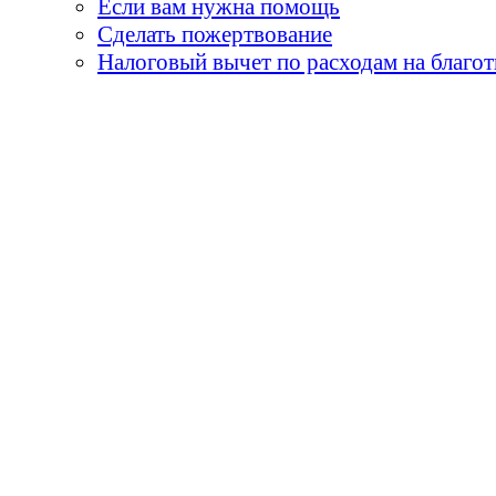
Если вам нужна помощь
Сделать пожертвование
Налоговый вычет по расходам на благо
«Земля принадлежит детя
умираем, они горят н
огни - пламя творчества
и я бы сказал, 
«Не забывай, что самые
его встречи с детьми. О
- мы никогда не мо