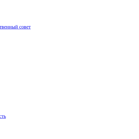
твенный совет
сть
ираем, они горят на нашем месте, как новые яркие огни - пламя