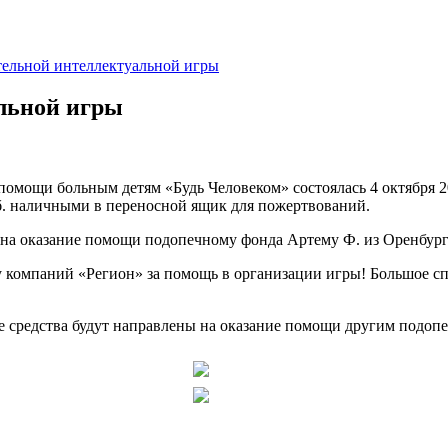
«В мире нет ничего, 
тельной интеллектуальной игры
льной игры
помощи больным детям «Будь Человеком» состоялась
4 октября 
уб. наличными в переносной ящик для пожертвований.
ы на оказание помощи подопечному фонда
Артему Ф.
из Оренбург
мпаний «Регион» за помощь в организации игры! Большое спа
 средства будут направлены на оказание помощи другим подоп