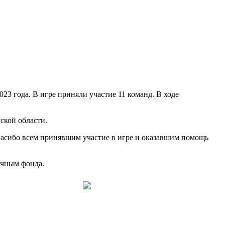
что было бы создано дурно. Просто не все наполнено любовью…»
2023 года
.
В игре приняли участие 11 команд. В ходе
ской области.
сибо всем принявшим участие в игре и оказавшим помощь
ечным фонда.