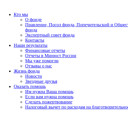
Кто мы
О фонде
Правление, Посол фонда, Попечительский и Общес
фонда
Экспертный совет фонда
Контакты
Наши результаты
Финансовые отчеты
Отчеты в Минюст России
Мы уже помогли
Отзывы о нас
Жизнь фонда
Новости
Звездные друзья
Оказать помощь
Им нужна Ваша помощь
Если вам нужна помощь
Сделать пожертвование
Налоговый вычет по расходам на благотворительно
«Земля принадлежит детям, всегда детям! Мы, усталые, ум